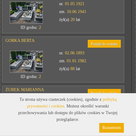
ur.
01.05.1921
zm.
10.06.1941
żył(a)
20
lat
ID grobu:
2
GORKA BERTA
Przejdź do widoku
ur.
02.06.1893
zm.
01.01.1982
żył(a)
88
lat
ID grobu:
2
ŻUREK MARIANNA
Przejdź do widoku
Ta strona używa ciasteczek (cookies), zgodnie z
polityką
ur.
18.01.1911
prywatności i cookies
. Możesz określić warunki
zm.
17.06.2005
przechowywania lub dostępu do plików cookies w Twojej
żył(a)
94
lat
przeglądarce.
Polityka prywatności
Pliki cookies
ID grobu:
3
Rozumiem