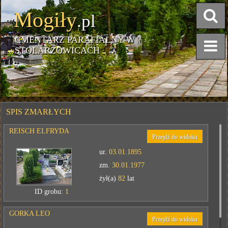
Mogiły
.pl
CMENTARZ PARAFIALNY W
STOLARZOWICACH
SPIS ZMARŁYCH
REISCH ELFRYDA
Przejdź do widoku
ur.
03.01.1895
zm.
30.01.1977
żył(a)
82
lat
ID grobu:
1
GORKA LEO
Przejdź do widoku