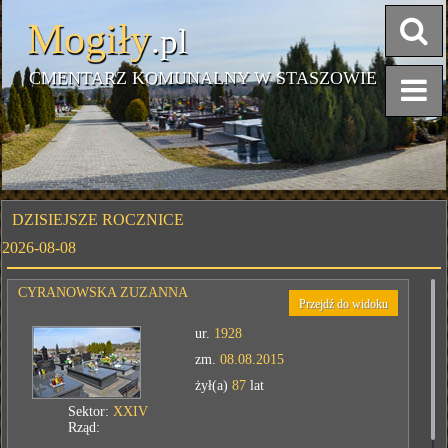
Mogiły
.pl
CMENTARZ KOMUNALNY W STASZOWIE
DZISIEJSZE ROCZNICE
2026-08-08
CYRANOWSKA ZUZANNA
Przejdź do widoku
ur.
1928
zm.
08.08.2015
żył(a)
87
lat
Sektor:
XXIV
Rząd: