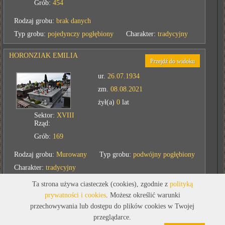
Grób:
454
Rodzaj grobu:
brak danych
Typ grobu:
pojedynczy pogłębiony
Charakter:
tradycyjny
HORONZIAK EMILIA
Przejdź do widoku
ur.
26.07.1934
zm.
08.08.2021
żył(a)
0
lat
Sektor:
XVIII
Rząd:
Grób:
169
Rodzaj grobu:
Murowany
Typ grobu:
podwójny pogłębiony
Charakter:
tradycyjny
Ta strona używa ciasteczek (cookies), zgodnie z
polityką
PRZETAK KRZYSZTOF
prywatności i cookies
. Możesz określić warunki
Przejdź do widoku
przechowywania lub dostępu do plików cookies w Twojej
ur.
15.05.1957
przeglądarce.
zm.
08.08.2024