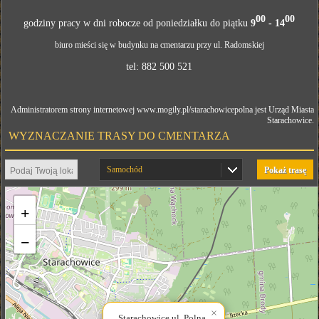
00
​00
godziny pracy w dni robocze od poniedziałku do piątku
9
- 14
biuro mieści się w budynku na cmentarzu przy ul. Radomskiej
tel: 882 500 521
Administratorem strony internetowej www.mogily.pl/starachowicepolna jest Urząd Miasta
Starachowice.
WYZNACZANIE TRASY DO CMENTARZA
Samochód
Pokaż trasę
+
−
×
Starachowice ul. Polna