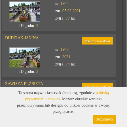
ur.
1944
zm.
05.02.2021
żył(a)
77
lat
ID grobu:
2
DUDZIAK JANINA
Przejdź do widoku
ur.
1947
zm.
2021
żył(a)
74
lat
ID grobu:
3
ZAWISZA ELŻBIETA
Przejdź do widoku
Ta strona używa ciasteczek (cookies), zgodnie z
polityką
ur.
21.03.1953
prywatności i cookies
. Możesz określić warunki
zm.
02.04.2020
przechowywania lub dostępu do plików cookies w Twojej
żył(a)
67
lat
przeglądarce.
Polityka prywatności
Pliki cookies
ID grobu:
4
Rozumiem