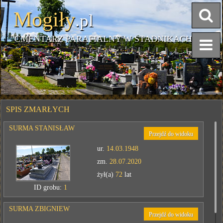
Mogiły
.pl
CMENTARZ PARAFIALNY W STADNIKACH
SPIS ZMARŁYCH
SURMA STANISŁAW
Przejdź do widoku
ur.
14.03.1948
zm.
28.07.2020
żył(a)
72
lat
ID grobu:
1
SURMA ZBIGNIEW
Przejdź do widoku