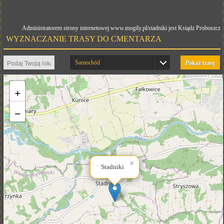
Administratorem strony internetowej www.mogily.pl/stadniki jest Ksiądz Proboszcz
WYZNACZANIE TRASY DO CMENTARZA
Samochód
Pokaż trasę
+
−
×
Stadniki