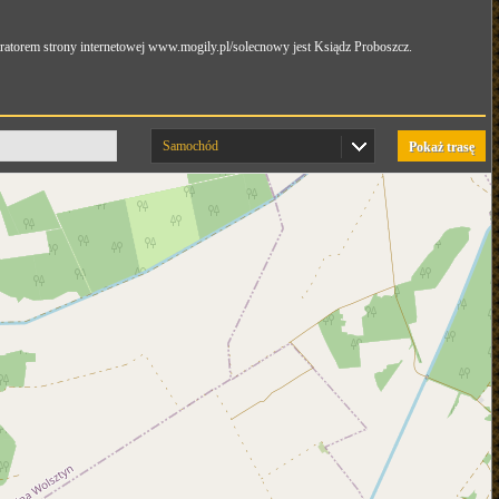
ratorem strony internetowej www.mogily.pl/solecnowy jest Ksiądz Proboszcz.
Samochód
Pokaż trasę