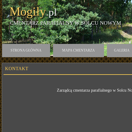
Mogiły
.pl
CMENTARZ PARAFIALNY W SOLCU NOWYM
STRONA GŁÓWNA
MAPA CMENTARZA
GALERIA
KONTAKT
Zarządcą cmentarza parafialnego w Solcu 