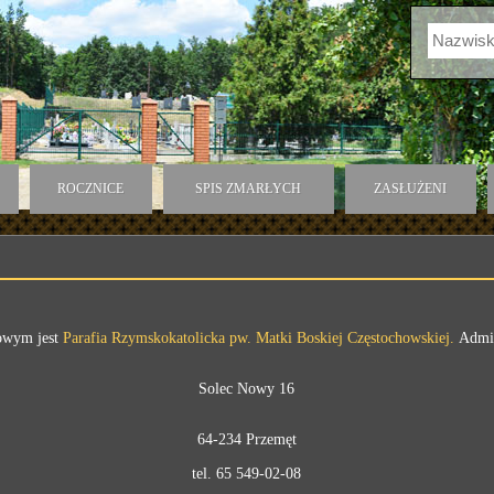
ROCZNICE
SPIS ZMARŁYCH
ZASŁUŻENI
Nowym jest
Parafia Rzymskokatolicka pw. Matki Boskiej Częstochowskiej.
Admin
Solec Nowy 16
64-234 Przemęt
tel. 65 549-02-08