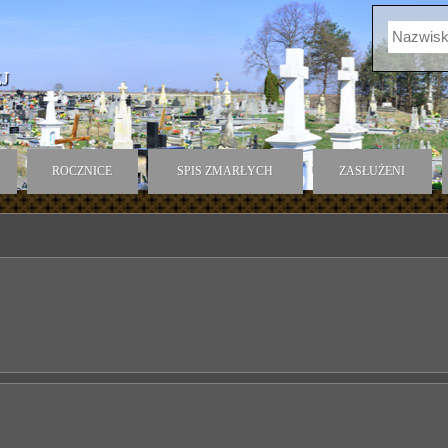
J
ROCZNICE
SPIS ZMARŁYCH
ZASŁUŻENI