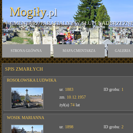
Mogiły
.pl
CMENTARZ PARAFIALNY W SŁUPI NADBRZEŻNE
STRONA GŁÓWNA
MAPA CMENTARZA
GALERIA
SPIS ZMARŁYCH
ROSOŁOWSKA LUDWIKA
ur.
1883
ID grobu:
1
zm.
10.12.1957
żył(a)
74
lat
WOSIK MARIANNA
ur.
1898
ID grobu:
2