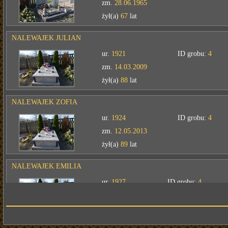
zm.
28.06.1965
żył(a)
67
lat
NALEWAJEK JULIAN
ur.
1921
ID grobu:
4
zm.
14.03.2009
żył(a)
88
lat
NALEWAJEK ZOFIA
ur.
1924
ID grobu:
4
zm.
12.05.2013
żył(a)
89
lat
NALEWAJEK EMILIA
ur.
1927
ID grobu:
4
zm.
1940
żył(a)
13
lat