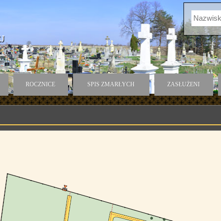
J
ROCZNICE
SPIS ZMARŁYCH
ZASŁUŻENI