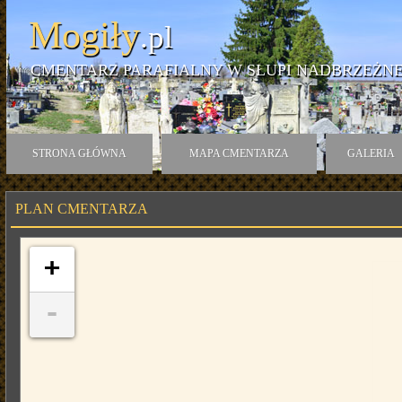
Mogiły
.pl
CMENTARZ PARAFIALNY W SŁUPI NADBRZEŻNE
STRONA GŁÓWNA
MAPA CMENTARZA
GALERIA
PLAN CMENTARZA
+
-