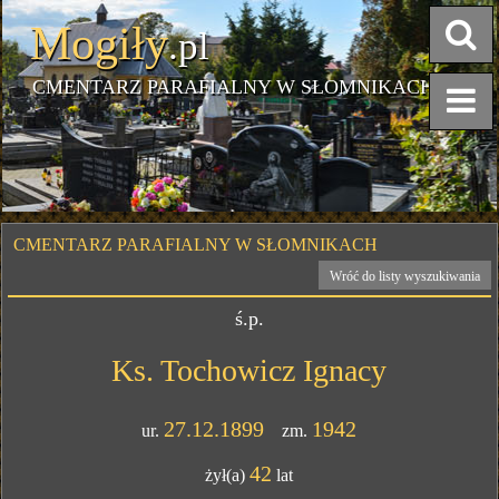
Mogiły
.pl
CMENTARZ PARAFIALNY W SŁOMNIKACH
CMENTARZ PARAFIALNY W SŁOMNIKACH
Wróć do listy wyszukiwania
ś.p.
Ks. Tochowicz Ignacy
27.12.1899
1942
ur.
zm.
42
żył(a)
lat