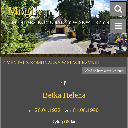
Mogiły
.pl
CMENTARZ KOMUNALNY W SKWIERZYNIE
CMENTARZ KOMUNALNY W SKWIERZYNIE
Wróć do listy wyszukiwania
ś.p.
Betka Helena
26.04.1922
01.06.1990
ur.
zm.
68
żył(a)
lat