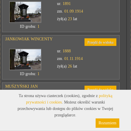
ur.
1891
zm.
01.09.1914
żył(a)
23
lat
ID grobu:
1
JANKOWIAK WINCENTY
Przejdź do widoku
ur.
1888
zm.
01.11.1914
żył(a)
26
lat
ID grobu:
1
MUŚZYŃSKI JAN
Przejdź do widoku
Ta strona używa ciasteczek (cookies), zgodnie z
polityką
ur.
1891
prywatności i cookies
. Możesz określić warunki
zm.
01.11.1914
przechowywania lub dostępu do plików cookies w Twojej
żył(a)
23
lat
przeglądarce.
Polityka prywatności
Pliki cookies
ID grobu:
1
Rozumiem