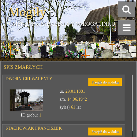
Mogiły
.pl
CMENTARZ PARAFIALNY W ROGALINKU
SPIS ZMARŁYCH
DWORNICKI WALENTY
Przejdź do widoku
ur.
29.01.1881
zm.
14.06.1942
żył(a)
61
lat
ID grobu:
1
STACHOWIAK FRANCISZEK
Przejdź do widoku