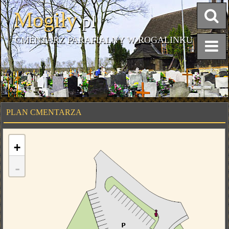
Mogiły
.pl
CMENTARZ PARAFIALNY W ROGALINKU
PLAN CMENTARZA
+
-