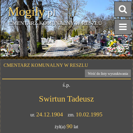
Mogiły
.pl
CMENTARZ KOMUNALNY W RESZLU
CMENTARZ KOMUNALNY W RESZLU
Wróć do listy wyszukiwania
ś.p.
Swirtun Tadeusz
24.12.1904
10.02.1995
ur.
zm.
90
żył(a)
lat