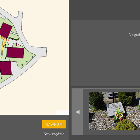
Na grob
◄
Leaflet
NAWIGUJ
Nr w rzędzie: