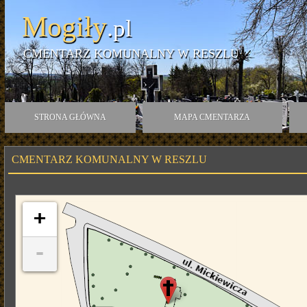
Mogiły
.pl
CMENTARZ KOMUNALNY W RESZLU
STRONA GŁÓWNA
MAPA CMENTARZA
CMENTARZ KOMUNALNY W RESZLU
+
-