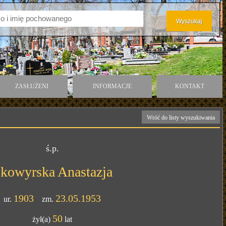
ZASŁUŻENI
INFORMACJE
KONTAKT
Wróć do listy wyszukiwania
ś.p.
kowyrska Anastazja
1903
23.05.1953
ur.
zm.
50
żył(a)
lat