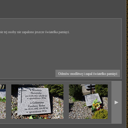
ie tej osoby nie zapalono jeszcze światełka pamięci.
Odmów modlitwę i zapal światełko pamięci
►