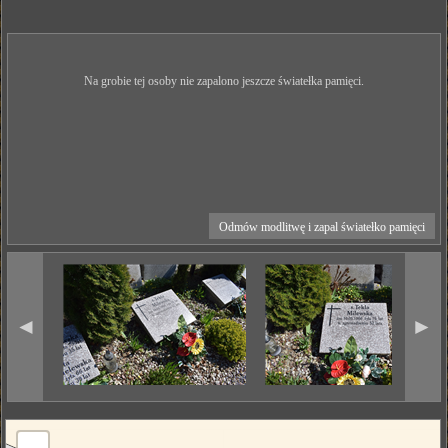
Na grobie tej osoby nie zapalono jeszcze światełka pamięci.
Odmów modlitwę i zapal światełko pamięci
◄
►