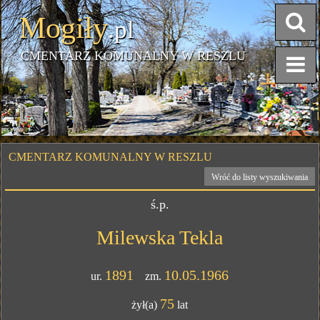
Mogiły
.pl
CMENTARZ KOMUNALNY W RESZLU
CMENTARZ KOMUNALNY W RESZLU
Wróć do listy wyszukiwania
ś.p.
Milewska Tekla
1891
10.05.1966
ur.
zm.
75
żył(a)
lat