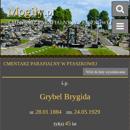
Mogiły
.pl
CMENTARZ PARAFIALNY W PTASZKOWEJ
CMENTARZ PARAFIALNY W PTASZKOWEJ
Wróć do listy wyszukiwania
ś.p.
Grybel Brygida
28.01.1884
24.05.1929
ur.
zm.
45
żył(a)
lat