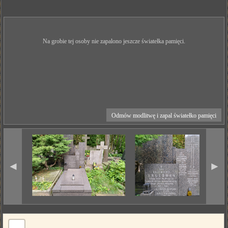
Na grobie tej osoby nie zapalono jeszcze światełka pamięci.
Odmów modlitwę i zapal światełko pamięci
◄
►