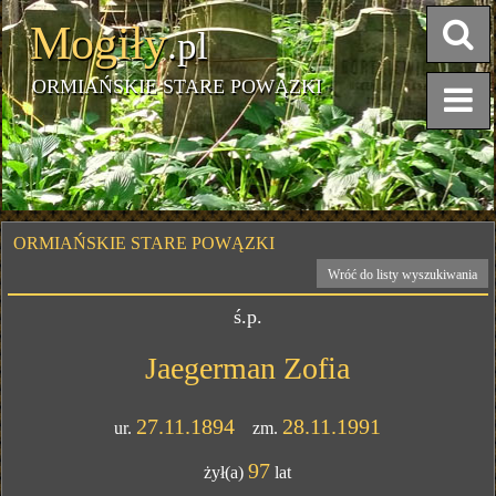
Mogiły
.pl
ORMIAŃSKIE STARE POWĄZKI
ORMIAŃSKIE STARE POWĄZKI
Wróć do listy wyszukiwania
ś.p.
Jaegerman Zofia
27.11.1894
28.11.1991
ur.
zm.
97
żył(a)
lat