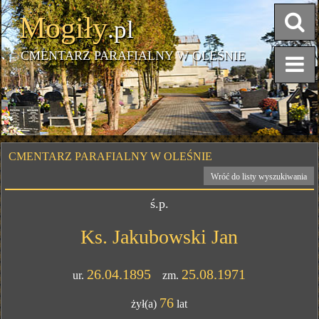
Mogiły
.pl
CMENTARZ PARAFIALNY W OLEŚNIE
CMENTARZ PARAFIALNY W OLEŚNIE
Wróć do listy wyszukiwania
ś.p.
Ks. Jakubowski Jan
26.04.1895
25.08.1971
ur.
zm.
76
żył(a)
lat