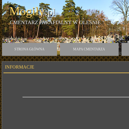
Mogiły
.pl
CMENTARZ PARAFIALNY W OLEŚNIE
STRONA GŁÓWNA
MAPA CMENTARZA
INFORMACJE