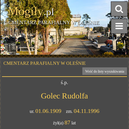
Mogiły
.pl
CMENTARZ PARAFIALNY W OLEŚNIE
CMENTARZ PARAFIALNY W OLEŚNIE
Wróć do listy wyszukiwania
ś.p.
Golec Rudolfa
01.06.1909
04.11.1996
ur.
zm.
87
żył(a)
lat