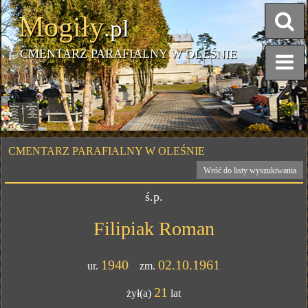
Mogiły
.pl
CMENTARZ PARAFIALNY W OLEŚNIE
CMENTARZ PARAFIALNY W OLEŚNIE
Wróć do listy wyszukiwania
ś.p.
Filipiak Roman
1940
02.10.1961
ur.
zm.
21
żył(a)
lat