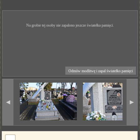
Na grobie tej osoby nie zapalono jeszcze światełka pamięci.
Odmów modlitwę i zapal światełko pamięci
◄
►