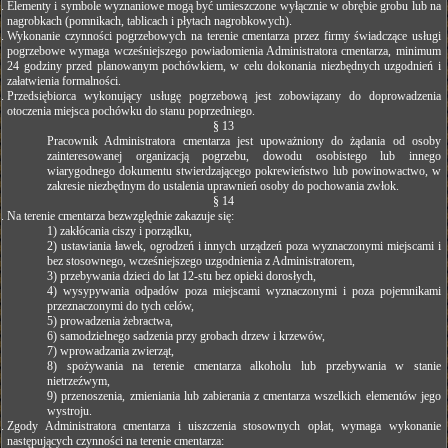
Elementy i symbole wyznaniowe mogą być umieszczone wyłącznie w obrębie grobu lub na
nagrobkach (pomnikach, tablicach i płytach nagrobkowych).
Wykonanie czynności pogrzebowych na terenie cmentarza przez firmy świadczące usługi
pogrzebowe wymaga wcześniejszego powiadomienia Administratora cmentarza, minimum
24 godziny przed planowanym pochówkiem, w celu dokonania niezbędnych uzgodnień i
załatwienia formalności.
Przedsiębiorca wykonujący usługę pogrzebową jest zobowiązany do doprowadzenia
otoczenia miejsca pochówku do stanu poprzedniego.
§ 13
Pracownik Administratora cmentarza jest upoważniony do żądania od osoby
zainteresowanej organizacją pogrzebu, dowodu osobistego lub innego
wiarygodnego dokumentu stwierdzającego pokrewieństwo lub powinowactwo, w
zakresie niezbędnym do ustalenia uprawnień osoby do pochowania zwłok.
§ 14
Na terenie cmentarza bezwzględnie zakazuje się:
1) zakłócania ciszy i porządku,
2) ustawiania ławek, ogrodzeń i innych urządzeń poza wyznaczonymi miejscami i
bez stosownego, wcześniejszego uzgodnienia z Administratorem,
3) przebywania dzieci do lat 12-stu bez opieki dorosłych,
4) wysypywania odpadów poza miejscami wyznaczonymi i poza pojemnikami
przeznaczonymi do tych celów,
5) prowadzenia żebractwa,
6) samodzielnego sadzenia przy grobach drzew i krzewów,
7) wprowadzania zwierząt,
8) spożywania na terenie cmentarza alkoholu lub przebywania w stanie
nietrzeźwym,
9) przenoszenia, zmieniania lub zabierania z cmentarza wszelkich elementów jego
wystroju.
Zgody Administratora cmentarza i uiszczenia stosownych opłat, wymaga wykonanie
następujących czynności na terenie cmentarza: