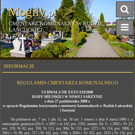
Mogiły
.pl
CMENTARZ KOMUNALNY W RUDZIE
ŁAŃCUCKIEJ
INFORMACJE
REGULAMIN CMENTARZA KOMUNALNEGO
UCHWAŁA NR XXXV/219/2008
RADY MIEJSKIEJ W NOWEJ SARZYNIE
z dnia 27 października 2008 r.
w sprawie Regulaminu korzystania z cmentarzy komunalnych w Rudzie Łańcuckiej
i Sarzynie
Na podstawie art. 7 ust. 1 pkt 13, art. 18 ust. 1 ustawy z dnia 8 marca 1990 r. o
samorządzie gminnym (Dz.U. z 2001 r. nr 142, poz. 1591, zmiany: Dz. U. z 2002 r. Nr 23,
poz. 220, Nr 62, poz. 558, Nr 113, poz. 984, Nr 153, poz. 1271 i Nr 214, poz. 1806, z
2003 r. Nr 80, poz. 717 i Nr 162, poz. 1568, z 2004 r. Nr 102, poz. 1055 i Nr 116, poz.