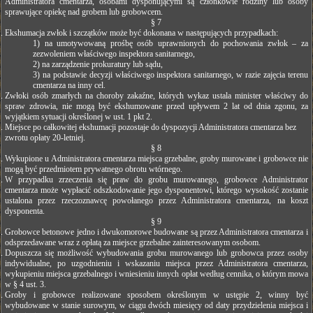
Administratora cmentarza, osobami dysponującymi są członkowie rodziny lub osoby
sprawujące opiekę nad grobem lub grobowcem.
§ 7
Ekshumacja zwłok i szczątków może być dokonana w następujących przypadkach:
1) na umotywowaną prośbę osób uprawnionych do pochowania zwłok – za
zezwoleniem właściwego inspektora sanitarnego,
2) na zarządzenie prokuratury lub sądu,
3) na podstawie decyzji właściwego inspektora sanitarnego, w razie zajęcia terenu
cmentarza na inny cel.
Zwłoki osób zmarłych na choroby zakaźne, których wykaz ustala minister właściwy do
spraw zdrowia, nie mogą być ekshumowane przed upływem 2 lat od dnia zgonu, za
wyjątkiem sytuacji określonej w ust. 1 pkt 2.
Miejsce po całkowitej ekshumacji pozostaje do dyspozycji Administratora cmentarza bez
zwrotu opłaty 20-letniej.
§ 8
Wykupione u Administratora cmentarza miejsca grzebalne, groby murowane i grobowce nie
mogą być przedmiotem prywatnego obrotu wtórnego.
W przypadku zrzeczenia się praw do grobu murowanego, grobowce Administrator
cmentarza może wypłacić odszkodowanie jego dysponentowi, którego wysokość zostanie
ustalona przez rzeczoznawcę powołanego przez Administratora cmentarza, na koszt
dysponenta.
§ 9
Grobowce betonowe jedno i dwukomorowe budowane są przez Administratora cmentarza i
odsprzedawane wraz z opłatą za miejsce grzebalne zainteresowanym osobom.
Dopuszcza się możliwość wybudowania grobu murowanego lub grobowca przez osoby
indywidualne, po uzgodnieniu i wskazaniu miejsca przez Administratora cmentarza,
wykupieniu miejsca grzebalnego i wniesieniu innych opłat według cennika, o którym mowa
w § 4 ust. 3.
Groby i grobowce realizowane sposobem określonym w ustępie 2, winny być
wybudowane w stanie surowym, w ciągu dwóch miesięcy od daty przydzielenia miejsca i