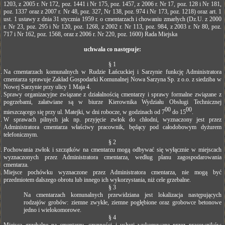
1203, z 2005 r. Nr 172, poz. 1441 i Nr 175, poz. 1457, z 2006 r. Nr 17, poz. 128 i Nr 181,
poz. 1337 oraz z 2007 r. Nr 48, poz. 327, Nr 138, poz. 974 i Nr 173, poz. 1218) oraz art. 1
ust. 1 ustawy z dnia 31 stycznia 1959 r. o cmentarzach i chowaniu zmarłych (Dz.U. z 2000
r. Nr 23, poz. 295 i Nr 120, poz. 1268, z 2002 r. Nr 113, poz. 984, z 2003 r. Nr 80, poz.
717 i Nr 162, poz. 1568, oraz z 2006 r. Nr 220, poz. 1600) Rada Miejska
uchwala co następuje:
§ 1
Na cmentarzach komunalnych w Rudzie Łańcuckiej i Sarzynie funkcję Administratora
cmentarza sprawuje Zakład Gospodarki Komunalnej Nowa Sarzyna Sp. z o.o. z siedziba w
Nowej Sarzynie przy ulicy 1 Maja 4.
Sprawy organizacyjne związane z działalnością cmentarzy i sprawy formalne związane z
pogrzebami, załatwiane są w biurze Kierownika Wydziału Obsługi Technicznej
00
00
mieszczącego się przy ul. Matejki, w dni robocze, w godzinach od 7
do 15
.
W sprawach pilnych jak np. przyjęcie zwłok do chłodni, wyznaczony jest przez
Administratora cmentarza właściwy pracownik, będący pod całodobowym dyżurem
telefonicznym.
§ 2
Pochowania zwłok i szczątków na cmentarzu mogą odbywać się wyłącznie w miejscach
wyznaczonych przez Administratora cmentarza, według planu zagospodarowania
cmentarza.
Miejsce pochówku wyznaczone przez Administratora cmentarza, nie mogą być
przedmiotem dalszego obrotu lub innego ich wykorzystania, niż cele grzebalne.
§ 3
Na cmentarzach komunalnych przewidziana jest lokalizacja następujących
rodzajów grobów: ziemne zwykłe, ziemne pogłębione oraz grobowce betonowe
jedno i wielokomorowe.
§ 4