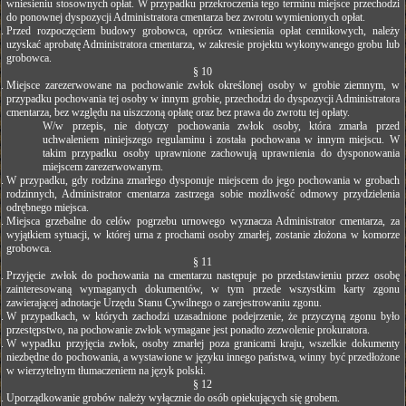
wniesieniu stosownych opłat. W przypadku przekroczenia tego terminu miejsce przechodzi
do ponownej dyspozycji Administratora cmentarza bez zwrotu wymienionych opłat.
Przed rozpoczęciem budowy grobowca, oprócz wniesienia opłat cennikowych, należy
uzyskać aprobatę Administratora cmentarza, w zakresie projektu wykonywanego grobu lub
grobowca.
§ 10
Miejsce zarezerwowane na pochowanie zwłok określonej osoby w grobie ziemnym, w
przypadku pochowania tej osoby w innym grobie, przechodzi do dyspozycji Administratora
cmentarza, bez względu na uiszczoną opłatę oraz bez prawa do zwrotu tej opłaty.
W/w przepis, nie dotyczy pochowania zwłok osoby, która zmarła przed
uchwaleniem niniejszego regulaminu i została pochowana w innym miejscu. W
takim przypadku osoby uprawnione zachowują uprawnienia do dysponowania
miejscem zarezerwowanym.
W przypadku, gdy rodzina zmarłego dysponuje miejscem do jego pochowania w grobach
rodzinnych, Administrator cmentarza zastrzega sobie możliwość odmowy przydzielenia
odrębnego miejsca.
Miejsca grzebalne do celów pogrzebu urnowego wyznacza Administrator cmentarza, za
wyjątkiem sytuacji, w której urna z prochami osoby zmarłej, zostanie złożona w komorze
grobowca.
§ 11
Przyjęcie zwłok do pochowania na cmentarzu następuje po przedstawieniu przez osobę
zainteresowaną wymaganych dokumentów, w tym przede wszystkim karty zgonu
zawierającej adnotacje Urzędu Stanu Cywilnego o zarejestrowaniu zgonu.
W przypadkach, w których zachodzi uzasadnione podejrzenie, że przyczyną zgonu było
przestępstwo, na pochowanie zwłok wymagane jest ponadto zezwolenie prokuratora.
W wypadku przyjęcia zwłok, osoby zmarłej poza granicami kraju, wszelkie dokumenty
niezbędne do pochowania, a wystawione w języku innego państwa, winny być przedłożone
w wierzytelnym tłumaczeniem na język polski.
§ 12
Uporządkowanie grobów należy wyłącznie do osób opiekujących się grobem.