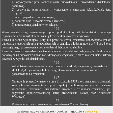
1) wykonywanie prac kamieniarskich, budowlanych i prowadzenie działalności
handlowej,
2) ustawianie, przestawianie i wynoszenie z cmentarza jakichkolwiek jego
urządzeń,
3) wjazd pojazdami mechanicznymi,
4) sadzenie oraz usuwanie drzew i krzewów,
5) umieszczania jakichkolwiek reklam.
§ 15
Wykonywanie usług pogrzebowych przez podmiot inny niż Administrator, wymaga
uzgodnienia z Administratorem ilości i jakości wykonywanych czynności.
Firma lub osoba wykonująca usługi lub prace na terenie cmentarza, zobowiązana jest do
wniesienia stosownych opłat przewidzianych w cenniku, o którym mowa w § 4 ust. 3 oraz
bezwzględnego przestrzegania postanowień niniejszego regulaminu.
Firmy lub osoby prowadzące na terenie cmentarza działalność usługową lub budowlaną,
ponoszą pełna odpowiedzialność za wykonywane czynności, a także za ewentualne szkody
powstałe w wyniku ich działalności.
§ 16
Administrator nie ponosi odpowiedzialności za szkody na grobach, powstałe na
skutek klęsk żywiołowych, kradzieży, aktów wandalizmu oraz za rzeczy
pozostawione na cmentarzu.
§ 17
Naruszenie przepisów ustawy z dnia 31 stycznia 1959 r. o cmentarzach i chowaniu
zmarłych oraz naruszenie porządku i spokoju publicznego na terenie cmentarza,
zaśmiecanie, niszczenie i uszkadzanie urządzeń i roślinności cmentarnej, jest
zagrożone odpowiedzialnością karną przewidzianą ustawą oraz Kodeksem
Wykroczeń
§ 18
Wykonanie uchwały powierza się Burmistrzowi Miasta i Gminy.
Ta strona używa ciasteczek (cookies), zgodnie z
polityką
§ 19