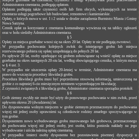
Miejsca grzebalne na cmentarzu, czynności i usługi wykonywane przez pracowników
Administratora cmentarza, podlegają opłatom.
Opłatom podlegają także czynności osób lub firm obcych, wykonujących na terenie
cmentarza usługi pogrzebowe lub budowlane, remontowe i kamieniarskie.
Opłaty, o których mowa w ust. 1 i 2 ustala w drodze zarządzenia Burmistrz Miasta i Gminy
Nowa Sarzyna.
Cennik opłat za korzystanie z cmentarza komunalnego wywiesza się na tablicy ogłoszeń
oraz w holu siedziby Administratora cmentarza.
§ 5
Opłaty za miejsca grzebalne wnosi się na okres 20 lat. Opłaty te nie podlegają zwrotowi.
W przypadku pochowania kolejnych zwłok do istniejącego grobu lub miejsca
rezerwowanego pobiera się opłatę uzupełniającą do pełnych 20 lat.
Po upływie 20 lat, osoby opiekujące się grobem zobowiązane są wnieść opłatę za miejsce
grzebalne na okres następnych 20-stu lat, według obowiązującego cennika, o którym mowa
w § 4 ust. 3.
W przypadku nie uiszczenia opłaty 20-letniej w terminie, Administrator cmentarza ma
prawo do wszczęcia procedury likwidacji grobu.
Procedura likwidacji grobu musi być poprzedzona stosowną informacją, umieszczoną na
grobie z co najmniej 6-cio miesięcznym terminem wyprzedzającym likwidację.
Z czynności związanych z likwidacją grobu, Administrator cmentarza sporządza protokół.
§ 6
Grób ziemny zwykły nie może być użyty do ponownego pochowania w nim zwłok, przed
upływem okresu 20 (dwudziestu) lat.
Do dysponowania wolnym miejscem w grobie ziemnym przeznaczonym do pochowania
więcej niż jednej osoby uprawnieni są członkowie rodziny zmarłego spoczywającego w
tym grobie.
Dysponentem nowo wybudowanego grobu murowanego lub grobowca, przeznaczonego
do pochowania więcej niż jednej osoby, jest osoba, która poniosła nakłady na jego
wybudowanie i uiściła należną opłatę cmentarną.
W przypadku śmierci osoby dysponenta bez pozostawienia pisemnej dyspozycji u