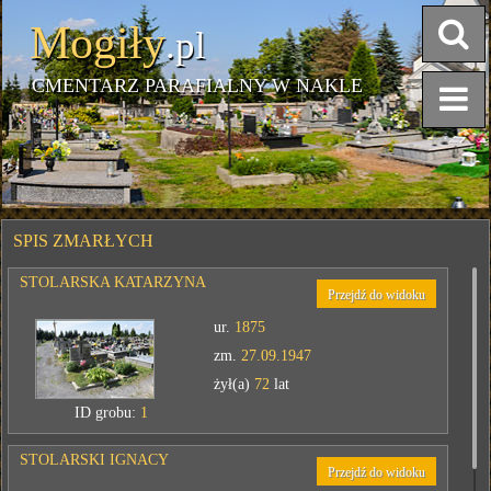
Mogiły
.pl
CMENTARZ PARAFIALNY W NAKLE
SPIS ZMARŁYCH
STOLARSKA KATARZYNA
Przejdź do widoku
ur.
1875
zm.
27.09.1947
żył(a)
72
lat
ID grobu:
1
STOLARSKI IGNACY
Przejdź do widoku