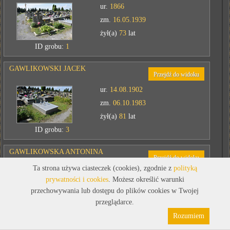
ur.
1866
zm.
16.05.1939
żył(a)
73
lat
ID grobu:
1
GAWLIKOWSKI JACEK
Przejdź do widoku
ur.
14.08.1902
zm.
06.10.1983
żył(a)
81
lat
ID grobu:
3
GAWLIKOWSKA ANTONINA
Przejdź do widoku
Ta strona używa ciasteczek (cookies), zgodnie z
polityką
ur.
13.02.1909
prywatności i cookies
. Możesz określić warunki
zm.
06.02.1985
przechowywania lub dostępu do plików cookies w Twojej
żył(a)
75
lat
przeglądarce.
Polityka prywatności
Pliki cookies
ID grobu:
3
Rozumiem