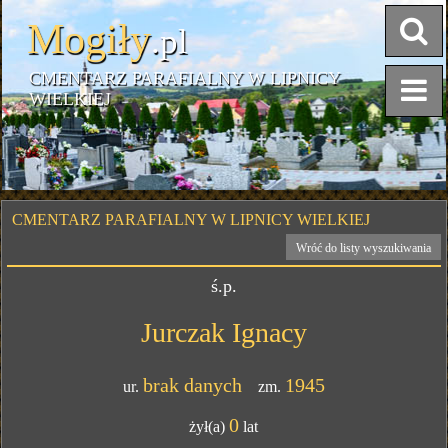
Mogiły
.pl
CMENTARZ PARAFIALNY W LIPNICY
WIELKIEJ
CMENTARZ PARAFIALNY W LIPNICY WIELKIEJ
Wróć do listy wyszukiwania
ś.p.
Jurczak Ignacy
brak danych
1945
ur.
zm.
0
żył(a)
lat