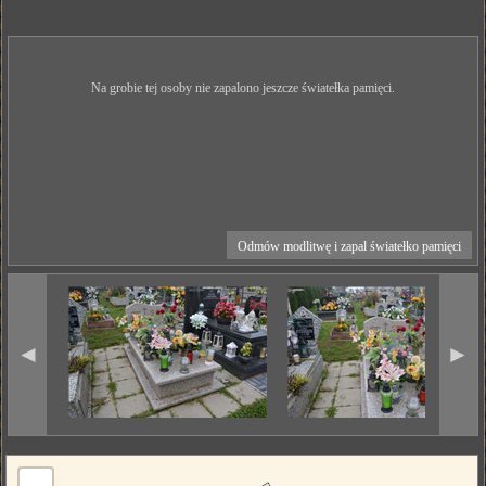
Na grobie tej osoby nie zapalono jeszcze światełka pamięci.
Odmów modlitwę i zapal światełko pamięci
◄
►