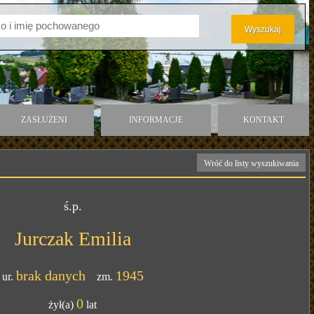
ZASŁUŻENI
INFORMACJE
KONTAKT
Wróć do listy wyszukiwania
ś.p.
Jurczak Emilia
brak danych
1945
ur.
zm.
0
żył(a)
lat