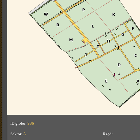
ID grobu:
936
Sektor:
A
Rząd: