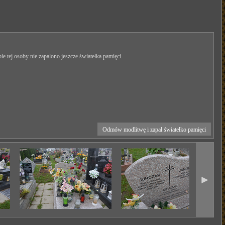
ie tej osoby nie zapalono jeszcze światełka pamięci.
Odmów modlitwę i zapal światełko pamięci
►