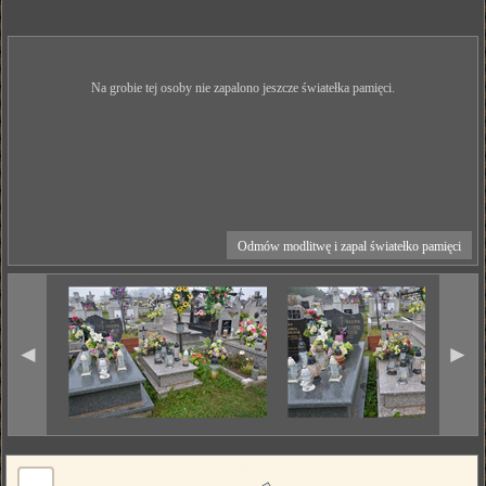
Na grobie tej osoby nie zapalono jeszcze światełka pamięci.
Odmów modlitwę i zapal światełko pamięci
◄
►