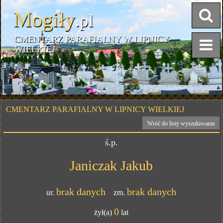
Mogiły
.pl
CMENTARZ PARAFIALNY W LIPNICY
WIELKIEJ
CMENTARZ PARAFIALNY W LIPNICY WIELKIEJ
Wróć do listy wyszukiwania
ś.p.
Janiczak Jakub
brak danych
brak danych
ur.
zm.
0
żył(a)
lat