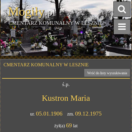
Mogiły
.pl
CMENTARZ KOMUNALNY W LESZNIE
CMENTARZ KOMUNALNY W LESZNIE
Wróć do listy wyszukiwania
ś.p.
Kustron Maria
05.01.1906
09.12.1975
ur.
zm.
69
żył(a)
lat