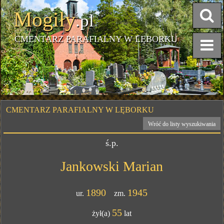
Mogiły
.pl
CMENTARZ PARAFIALNY W LĘBORKU
CMENTARZ PARAFIALNY W LĘBORKU
Wróć do listy wyszukiwania
ś.p.
Jankowski Marian
1890
1945
ur.
zm.
55
żył(a)
lat