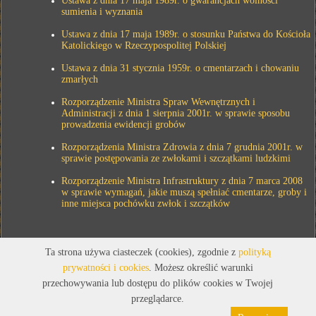
Ustawa z dnia 17 maja 1989r. o gwarancjach wolności
sumienia i wyznania
Ustawa z dnia 17 maja 1989r. o stosunku Państwa do Kościoła
Katolickiego w Rzeczypospolitej Polskiej
Ustawa z dnia 31 stycznia 1959r. o cmentarzach i chowaniu
zmarłych
Rozporządzenie Ministra Spraw Wewnętrznych i
Administracji z dnia 1 sierpnia 2001r. w sprawie sposobu
prowadzenia ewidencji grobów
Rozporządzenia Ministra Zdrowia z dnia 7 grudnia 2001r. w
sprawie postępowania ze zwłokami i szczątkami ludzkimi
Rozporządzenie Ministra Infrastruktury z dnia 7 marca 2008
w sprawie wymagań, jakie muszą spełniać cmentarze, groby i
inne miejsca pochówku zwłok i szczątków
Ta strona używa ciasteczek (cookies), zgodnie z
polityką
prywatności i cookies
. Możesz określić warunki
przechowywania lub dostępu do plików cookies w Twojej
przeglądarce.