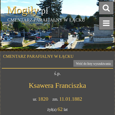
Mogiły
.pl
CMENTARZ PARAFIALNY W ŁĄCKU
CMENTARZ PARAFIALNY W ŁĄCKU
Wróć do listy wyszukiwania
ś.p.
Ksawera Franciszka
1820
11.01.1882
ur.
zm.
62
żył(a)
lat