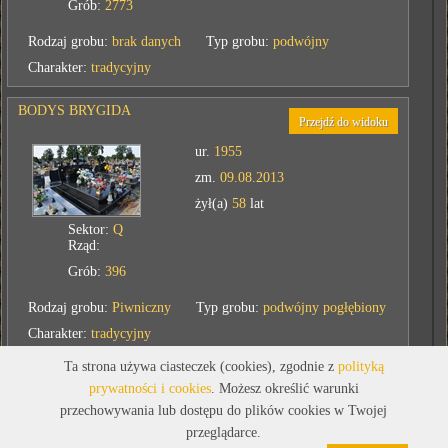
Grób:
2773
Rodzaj grobu:
brak danych
Typ grobu:
podwójny
Charakter:
tradycyjny
BODYS BRYGIDA
Przejdź do widoku
ur.
1955
zm.
09.08.2013
żył(a)
58
lat
Sektor:
Q
Rząd:
Grób:
396
Rodzaj grobu:
Piwniczny
Typ grobu:
podwójny pogłębiony
Charakter:
tradycyjny
Ta strona używa ciasteczek (cookies), zgodnie z
polityką
CZAPLA ANTONI
prywatności i cookies
. Możesz określić warunki
Przejdź do widoku
przechowywania lub dostępu do plików cookies w Twojej
ur.
1888
przeglądarce.
zm.
09.08.1962