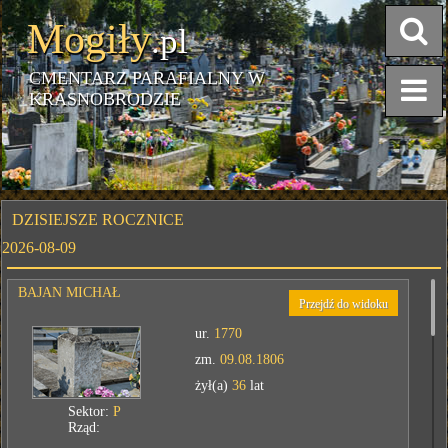
Mogiły
.pl
CMENTARZ PARAFIALNY W
KRASNOBRODZIE
DZISIEJSZE ROCZNICE
2026-08-09
BAJAN MICHAŁ
Przejdź do widoku
ur.
1770
zm.
09.08.1806
żył(a)
36
lat
Sektor:
P
Rząd: