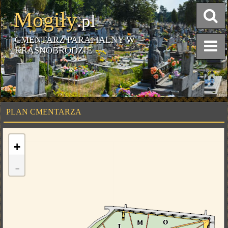
Mogiły
.pl
CMENTARZ PARAFIALNY W
KRASNOBRODZIE
PLAN CMENTARZA
+
-