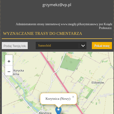
grzymekz@vp.pl
Administratorem strony internetowej www.mogily.pl/korytnicanowy jest Ksiądz
Proboszcz.
WYZNACZANIE TRASY DO CMENTARZA
Samochód
Pokaż trasę
+
−
×
Korytnica (Nowy)