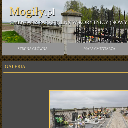
Mogiły
.pl
CMENTARZ PARAFIALNY W KORYTNICY (NOWY
STRONA GŁÓWNA
MAPA CMENTARZA
GALERIA