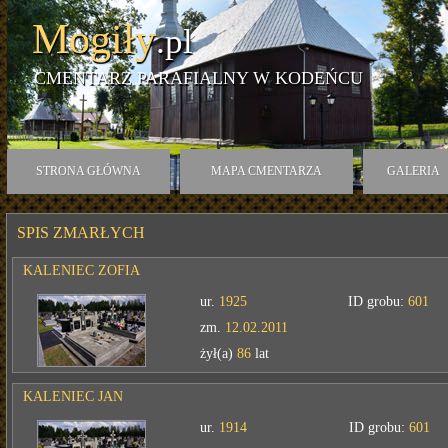
Mogiły
.pl
CMENTARZ PARAFIALNY W KODEŃCU
STRONA GŁÓWNA
MAPA CMENTARZA
GALERIA
SPIS ZMARŁYCH
KALENIEC ZOFIA
ur.
1925
ID grobu:
601
zm.
12.02.2011
żył(a)
86
lat
KALENIEC JAN
ur.
1914
ID grobu:
601