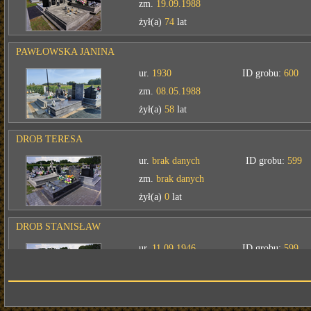
zm.
19.09.1988
żył(a)
74
lat
PAWŁOWSKA JANINA
ur.
1930
ID grobu:
600
zm.
08.05.1988
żył(a)
58
lat
DROB TERESA
ur.
brak danych
ID grobu:
599
zm.
brak danych
żył(a)
0
lat
DROB STANISŁAW
ur.
11.09.1946
ID grobu:
599
zm.
03.10.2024
żył(a)
0
lat