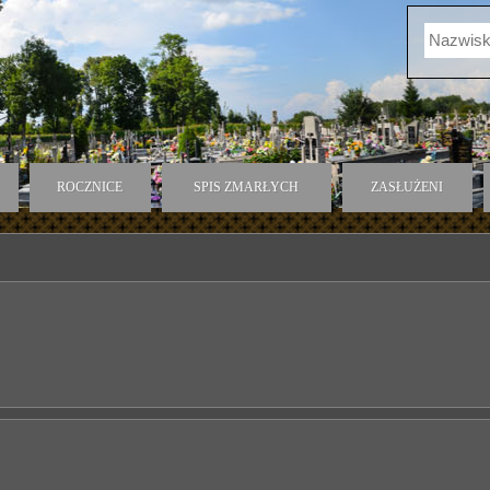
ROCZNICE
SPIS ZMARŁYCH
ZASŁUŻENI