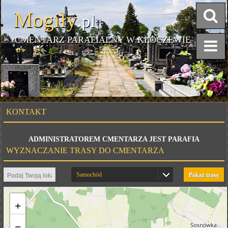
Mogiły
.pl
CMENTARZ PARAFIALNY W KŁOCZEWIE
KONTAKT
ADMINISTRATOREM CMENTARZA JEST PARAFIA
WYZNACZANIE TRASY DO CMENTARZA
Samochód
Pokaż trasę
+
−