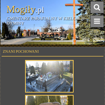
Mogiły
.pl
CMENTARZ PARAFIALNY W KIELCACH-
DYMINY
ZNANI POCHOWANI