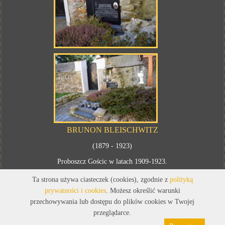
BRUNON BLEISCHWITZ
(1879 - 1923)
Proboszcz Gościc w latach 1909-1923.
Ta strona używa ciasteczek (cookies), zgodnie z
polityką
prywatności i cookies
. Możesz określić warunki
przechowywania lub dostępu do plików cookies w Twojej
przeglądarce.