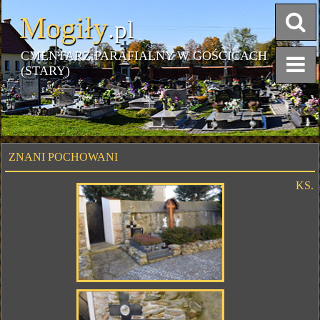
Mogiły
.pl
CMENTARZ PARAFIALNY W GOŚCICACH
(STARY)
ZNANI POCHOWANI
KS.