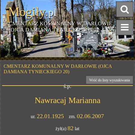
Mogiły
.pl
CMENTARZ KOMUNALNY W DARŁOWIE
(OJCA DAMIANA TYNIECKIEGO 20)
CMENTARZ KOMUNALNY W DARŁOWIE (OJCA
DAMIANA TYNIECKIEGO 20)
Wróć do listy wyszukiwania
ś.p.
Nawracaj Marianna
22.01.1925
02.06.2007
ur.
zm.
82
żył(a)
lat