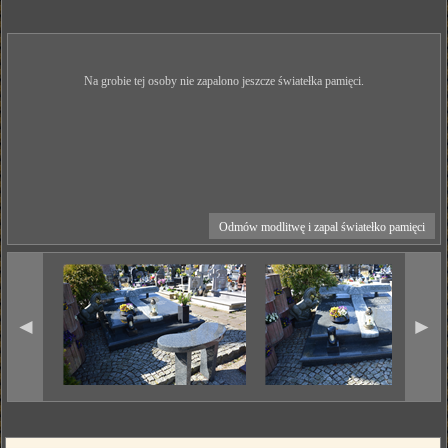
Na grobie tej osoby nie zapalono jeszcze światełka pamięci.
Odmów modlitwę i zapal światełko pamięci
◄
►