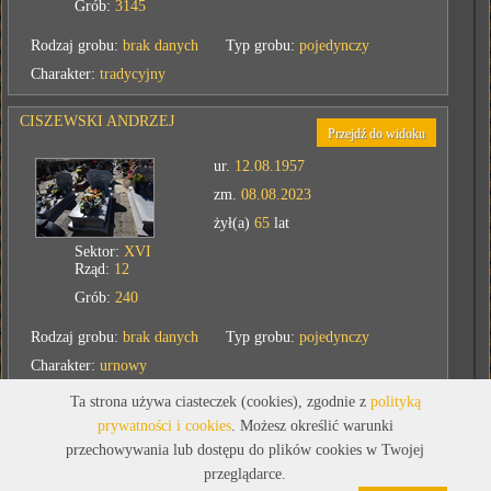
Grób:
3145
Rodzaj grobu:
brak danych
Typ grobu:
pojedynczy
Charakter:
tradycyjny
CISZEWSKI ANDRZEJ
Przejdź do widoku
ur.
12.08.1957
zm.
08.08.2023
żył(a)
65
lat
Sektor:
XVI
Rząd:
12
Grób:
240
Rodzaj grobu:
brak danych
Typ grobu:
pojedynczy
Charakter:
urnowy
Ta strona używa ciasteczek (cookies), zgodnie z
polityką
CZYŻ ALEKSY
prywatności i cookies
. Możesz określić warunki
Przejdź do widoku
przechowywania lub dostępu do plików cookies w Twojej
ur.
16.07.1909
przeglądarce.
zm.
08.08.1982