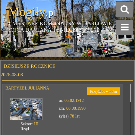
Mogiły
.pl
CMENTARZ KOMUNALNY W DARŁOWIE
(OJCA DAMIANA TYNIECKIEGO 20)
DZISIEJSZE ROCZNICE
2026-08-08
BARTYZEL JULIANNA
Przejdź do widoku
ur.
05.02.1912
zm.
08.08.1990
żył(a)
78
lat
Sektor:
III
Rząd: