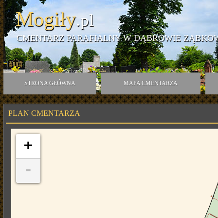
Mogiły
.pl
CMENTARZ PARAFIALNY W DĄBROWIE ZĄBKO
STRONA GŁÓWNA
MAPA CMENTARZA
PLAN CMENTARZA
+
-