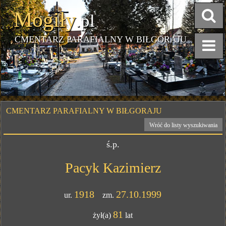
Mogiły
.pl
CMENTARZ PARAFIALNY W BIŁGORAJU
CMENTARZ PARAFIALNY W BIŁGORAJU
Wróć do listy wyszukiwania
ś.p.
Pacyk Kazimierz
1918
27.10.1999
ur.
zm.
81
żył(a)
lat