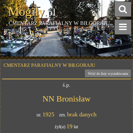
Mogiły
.pl
CMENTARZ PARAFIALNY W BIŁGORAJU
CMENTARZ PARAFIALNY W BIŁGORAJU
Wróć do listy wyszukiwania
ś.p.
NN Bronisław
1925
brak danych
ur.
zm.
19
żył(a)
lat