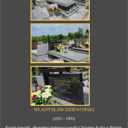
WŁADYSŁAW DZIEWOŃSKI
(1921 - 1995)
Ksiądz kanonik, długoletni proboszcz parafii Chrystusa Króla w Balinie.