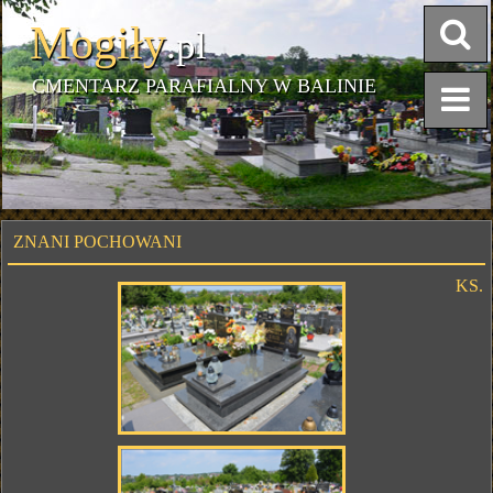
Mogiły
.pl
CMENTARZ PARAFIALNY W BALINIE
ZNANI POCHOWANI
KS.