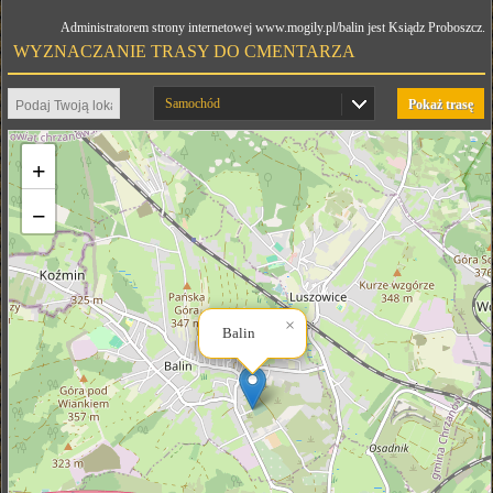
Administratorem strony internetowej www.mogily.pl/balin jest Ksiądz Proboszcz.
WYZNACZANIE TRASY DO CMENTARZA
Samochód
Pokaż trasę
+
−
×
Balin