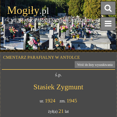
Mogiły
.pl
CMENTARZ PARAFIALNY W ANTOLCE
CMENTARZ PARAFIALNY W ANTOLCE
Wróć do listy wyszukiwania
ś.p.
Stasiek Zygmunt
1924
1945
ur.
zm.
21
żył(a)
lat