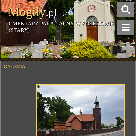
Mogiły
.pl
CMENTARZ PARAFIALNY W ŻOŁĘDOWIE
(STARY)
GALERIA