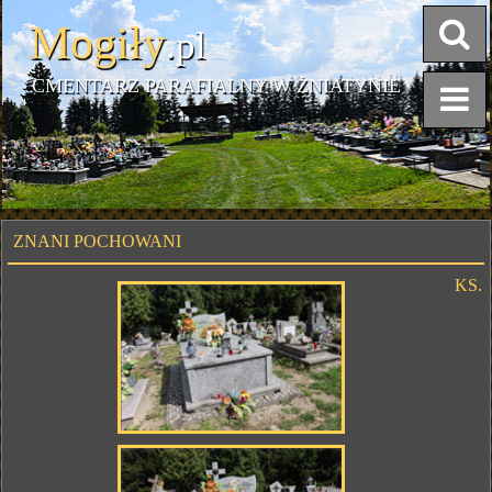
Mogiły
.pl
CMENTARZ PARAFIALNY W ŻNIATYNIE
ZNANI POCHOWANI
KS.