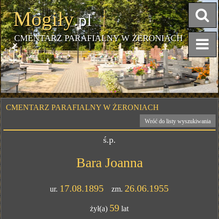
Mogiły
.pl
CMENTARZ PARAFIALNY W ŻERONIACH
CMENTARZ PARAFIALNY W ŻERONIACH
Wróć do listy wyszukiwania
ś.p.
Bara Joanna
17.08.1895
26.06.1955
ur.
zm.
59
żył(a)
lat