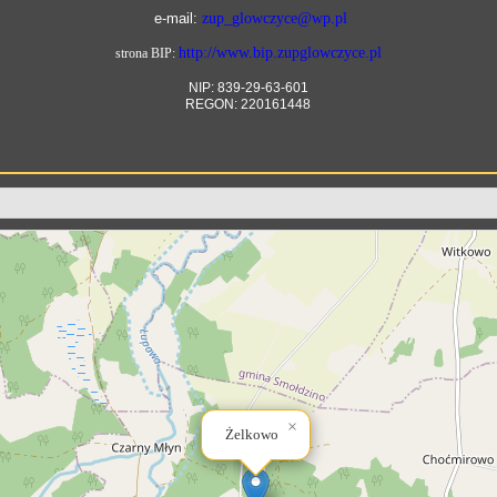
e-mail:
zup_glowczyce@wp.pl
http://www.bip.zupglowczyce.pl
strona BIP:
NIP: 839-29-63-601
REGON: 220161448
×
Żelkowo