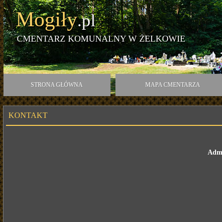
Mogiły
.pl
CMENTARZ KOMUNALNY W ŻELKOWIE
STRONA GŁÓWNA
MAPA CMENTARZA
KONTAKT
Admi