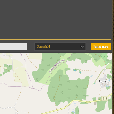
Samochód
Pokaż trasę