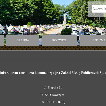
GALERIA
ROCZNICE
SPIS ZM
nistratorem cmentarza komunalnego jest Zakład Usług Publicznych Sp. z
ul. Słupska 21
76-220 Główczyce
tel. 59 811-60-05,